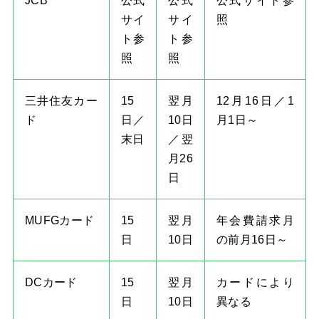
JCB
公式
公式
公式サイト参
サイ
サイ
照
ト参
ト参
照
照
三井住友カー
15
翌月
12月16日／1
ド
日／
10日
月1日～
末日
／翌
月26
日
MUFGカード
15
翌月
年会費請求月
日
10日
の前月16日～
DCカード
15
翌月
カードにより
日
10日
異なる