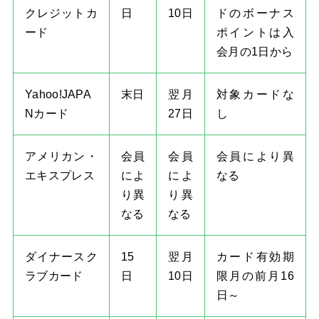
クレジットカ
日
10日
ドのボーナス
ード
ポイントは入
会月の1日から
Yahoo!JAPA
末日
翌月
対象カードな
Nカード
27日
し
アメリカン・
会員
会員
会員により異
エキスプレス
によ
によ
なる
り異
り異
なる
なる
ダイナースク
15
翌月
カード有効期
ラブカード
日
10日
限月の前月16
日～