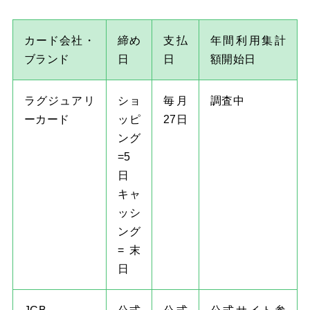
カード会社・
締め
支払
年間利用集計
ブランド
日
日
額開始日
ラグジュアリ
ショ
毎月
調査中
ーカード
ッピ
27日
ング
=5
日
キャ
ッシ
ング
=末
日