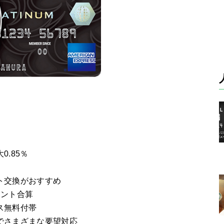
.85％
ト交換がおすすめ
イント合算
ス無料付帯
でさまざまな要望対応