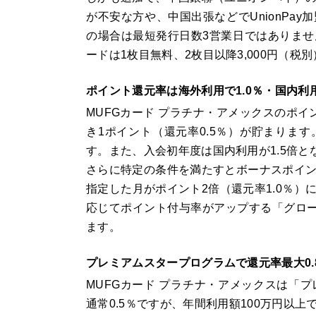
が不安な方や、中国出張などでUnionPa
の場合は最短発行日数3営業日ではありま
ードは1枚目無料、2枚目以降3,000円（税
ポイント還元率は海外利用で1.0％・国内利用
MUFGカード プラチナ・アメックスのポイ
き1ポイント（還元率0.5％）が貯まります
す。また、入会初年度は国内利用が1.5倍とな
さらに特定の条件を満たすとボーナスポイ
指定した月がポイント2倍（還元率1.0％
応じてポイント付与率がアップする「グロー
ます。
プレミアムスタープログラムで還元率最大0.8
MUFGカード プラチナ・アメックスは「
通常0.5％ですが、年間利用額100万円以上