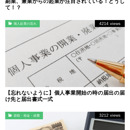
副業、兼業からの起業が注目されている！どうし
て！？
4214 views
個人起業の流れ
【忘れないように】個人事業開始の時の届出の届
け先と届出書式一式
3212 views
節税・税金・経費