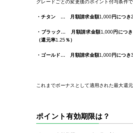
グレードごとの変更後のポイント付与条件
・チタン … 月額請求金額
1,000
円につき
・ブラック… 月額請求金額
1,000
円につき
（還元率
1.25
％）
・ゴールド… 月額請求金額
1,000
円につき
これまでボーナスとして適用された最大還
ポイント有効期限は？