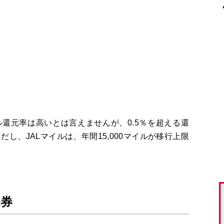
ル還元率は高いとは言えませんが、
0.5
％を超える還
ただし、
JAL
マイルは、年間
15,000
マイルが移行上限
物券