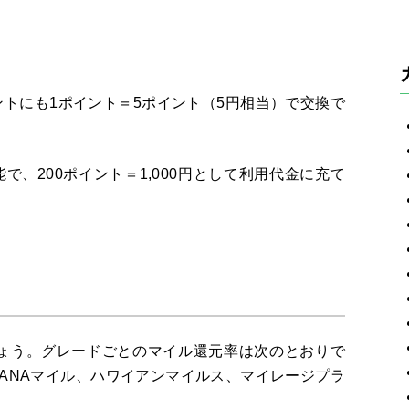
ントにも
1
ポイント＝
5
ポイント（
5
円相当）で交換で
能で、
200
ポイント＝
1,000
円として利用代金に充て
ょう。グレードごとのマイル還元率は次のとおりで
ANA
マイル、ハワイアンマイルス、マイレージプラ