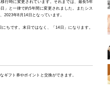
ム移行時に変更されています。それまでは、最長
5
年
4
日」と一律で約
5
年間に変更されました。またシス
は、
2023
年
8
月
14
日となっています。
日にちです。末日ではなく、「
14
日」になります。
まなギフト券やポイントと交換ができます。