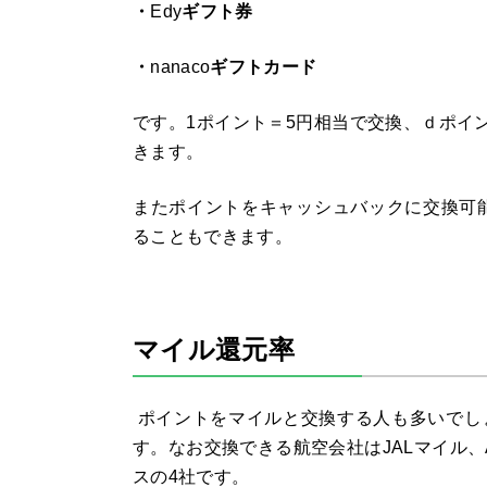
・
Edy
ギフト券
・
nanaco
ギフトカード
です。
1
ポイント＝
5
円相当で交換、ｄポイ
きます。
またポイントをキャッシュバックに交換可
ることもできます。
マイル還元率
ポイントをマイルと交換する人も多いでし
す。なお交換できる航空会社は
JAL
マイル、
スの
4
社です。